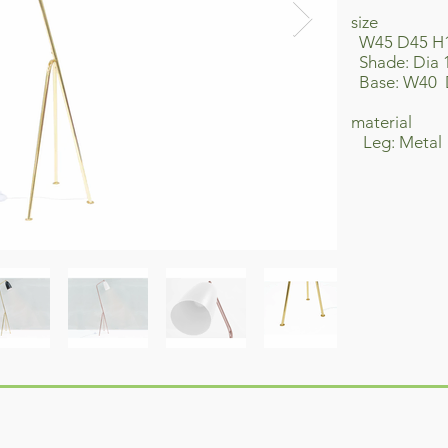
size
W45 D45 H
Shade: Dia 
Base: W40
material
​ Leg: Metal