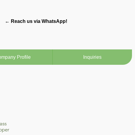
← Reach us via WhatsApp!
mpany Profile
Inquiries
ass
pper