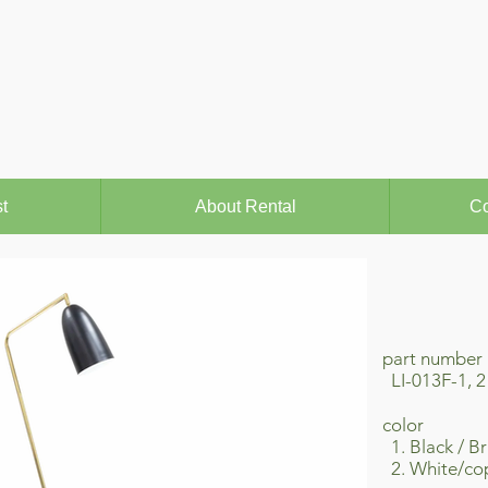
t
About Rental
Co
part number
LI-013F-1, 2
​color
1. Black / Br
2. White/co